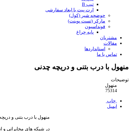
تیپ B
ارت پیت با ابعاد سفارشی
حوضچه شیر (کول)
مارکر (تست پوینت)
فونداسیون
پایه چراغ
مشتریان
مقالات
استانداردها
تماس با ما
منهول با درب بتنی و دریچه چدنی
توضیحات
منهول
75314
چاپ
ایمیل
منهول با درب بتنی و دریچه
در شبکه های مخابراتی و ان