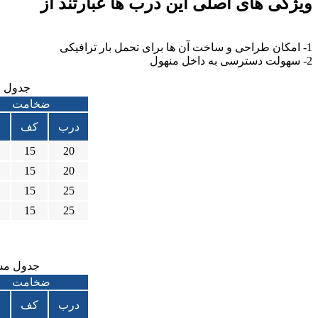
ویژگی های اصلی این درب ها عبارتند از
1- امکان طراحی و ساخت آن ها برای تحمل بار ترافیکی
2- سهولت دسترسی به داخل منهول
جدول م
ضخامت
درب
کف
ب
15
20
15
20
15
25
15
25
جدول مشخ
ضخامت
درب
کف
ب