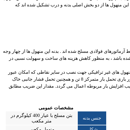
این منهول ها از دو بخش اصلی بدنه و درب تشکیل شده اند که
 آرماتورهای فولادی مسلح شده اند . بدنه این منهول ها از چهار وجه
 شده باشد ، به منظور کاهش هزینه های ساخت و سهولت نسبی در
ز منهول های غیر ترافیکی جهت نصب در سایر نقاطی که امکان عبور
وسایل نقلیه یا بارهای سنگین وجود ندارد ، استفاده می شود . منهول های ترافیکی بر اساس نشریه 139 سازمان مدیریت و برنامه ریزی کشور باری تحمل بار متمرکز 8 تن و همچنین تحمل فشار جانبی خاک
ریب افزایش بار مربوطه اعمال می گردد. مقدار این ضریب مطابق
مشخصات عمومی
بتن مسلح با عیار 400 کیلوگرم در
جنس بدنه
متر مکعب
شکل
منهول مکعبی