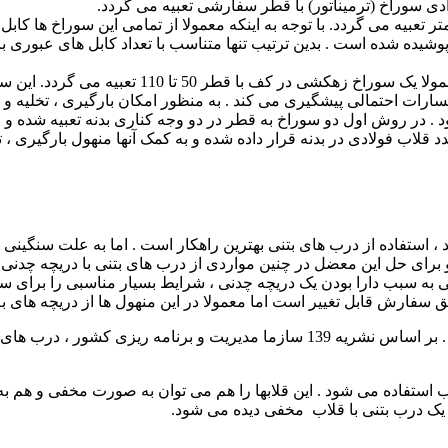
ی سوراخ (ترمیناتور) با قطر سفارشی تعبیه می گردد.
 فرض در هر وجه از منهول ها دو سوراخ باقطر 110 میلیمتر تعبیه می گردد. با توجه به اینکه معمولا از تمامی این سوراخ ه
ی شود ، کلیه سوراخ های عبور کابل در بدنه توسط یک درپوش pvc پوشیده شده است . بدین ترتیب تنها متناسب با تعداد کابل های ع
در منهول های کفدار برای امکان خروج آب های ورودی به منهول ، معمولا یک سوراخ زهکشی در کف با قطر 50 تا
ارات احتمالی پیشگیری می کند . به منظور امکان بارگیری ، تخلیه و 
د . در روش اول دو سوراخ به قطر در دو وجه کناری بدنه تعبیه شده و 
قلاب فولادی در بدنه قرار داده شده و به کمک آنها منهول بارگیری ، ت
 ، استفاده از درب های بتنی بهترین راهکار است . اما به علت سنگینی
 برای حل این معضل در چنین مواردی از درب های بتنی با دریچه چدنی 
یکی به سبب دارا بودن یک دریچه چدنی ، شرایط بسیار مناسبی را برای 
یر است اما معمولا در این منهول ها از دریچه های به قطر 60 سانتی متر استفاده 
ب استفاده می شود . این قلابها را هم می توان به صورت مخفی و هم 
 یک درب بتنی با قلاب مخفی دیده می شود.