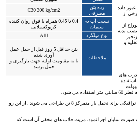
رده بتن
ا کابل عبور داده
C30 300 kg/cm2
مصرفی
بوری برخی از
نسبت آب به
0.4 تا 0.45 همراه با فوق روان کننده
 110 تعبیه می گردد. این سوراخ از
سیمان
کربوکسیلاتی
نصب بدنه
نوع میلگرد
AIII
زنجیر
خلیه و
بتن حداقل 5 روز قبل از حمل عمل
آوری شده
ملاحظات
تا به مقاومت اولیه جهت بارگیری و
حمل برسد
 درب های
استفاده
سهولت
می شود.
ضخامت و نوع آرماتوربندی بستگی به وضعیت ترافیک روی درب دارد . بر اساس نشریه 139 سازما مدیریت و برنامه ریزی کشور ، درب های ترافیکی برای تحمل بار متمرکز 8 تن طراحی می شوند . از این رو
به صورت نمایان اجرا نمود. مزیت قلاب های مخفی آن است که