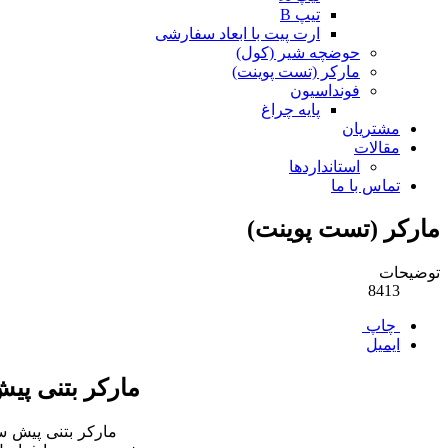
تیپ B
ارت پیت با ابعاد سفارشی
حوضچه شیر (کول)
مارکر (تست پوینت)
فونداسیون
پایه چراغ
مشتریان
مقالات
استانداردها
تماس با ما
مارکر (تست پوینت)
توضیحات
8413
چاپ
ایمیل
مارکر بتنی پی
مارکر بتنی پیش ساخت