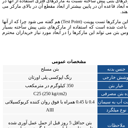
های بتنی پیش ساخته نسبت به مارکرهای فلزی استفاده از آنها در
 قاعده آن در پایین بیشتر از ابعاد مقطع آن در بالای مارکر می
هند.
ابعاد قاعده این مارکرها معمولا 50-30 سانتیمتر و ارتفاع کلی آنها 2-1 متر است. گاهی به این مارکرها تست پوینت (Test Point) هم گفته می شود چرا که از آنها
اعث شده است که استفاده از مارکرهای بتنی پیش ساخته بسیار
بتن می تواند این مارکرها را در ابعاد مورد نیاز خریداران محترم
مشخصات عمومی
جنس بدنه
بتن مسلح
وشش خارجی
رنگ اپوکسی پلی اورتان
عیار بتن
350 کیلوگرم در مترمکعب
ه بتن مصرفی
(C25 (250 kg/cm2
ت آب به سیمان
0.4 تا 0.45 همراه با فوق روان کننده کربوکسیلاتی
نوع میلگرد
AIII
بتن حداقل 5 روز قبل از حمل عمل آوری شده
ملاحظات