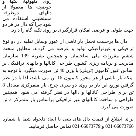
روی منهولها، پیتها و
حوضچه ها معمولا از
دالهای دوطرفه
مستطیلی استفاده می
شود چرا که دال در هر دو
جهت طولی و عرضی امکان قرارگیری بر روی تکیه گاه را دارد.
دال ها برحسب تحمل بار ناشی از عبور وسایل نقلیه در دو نوع
ترافیکی و غیرترافیکی تولید و عرضه می گردند. مطابق مبحث
ششم مقررات ملی ساختمان و همچنین نشریه 139 سازمان
مدیریت و برنامه ریزی کشور، طراحی کانالها و دالهای ترافیکی بر
اساس عبور کامیون (تریلی) با وزن 40 تن صورت میگیرد. با توجه به
اینکه بار ناشی از هر محور کامیون 16 تن می باشد، لذا با در نظر
گرفتن توزیع این بار بر روی دو سری چرخ، بار متمرکزی معادل 8
تن برای طراحی کانالها و دالها در نظر گرفته می شود. همجنین
طراحی و ساخت کانالهای غیر ترافیکی براساس بار متمرکز 2 تن
صورت می گیرد.
برای اطلاع از قیمت دال های بتنی با ابعاد دلخواه شما با شماره
66073766-021 و 66073779-021 تماس حاصل فرمایید.