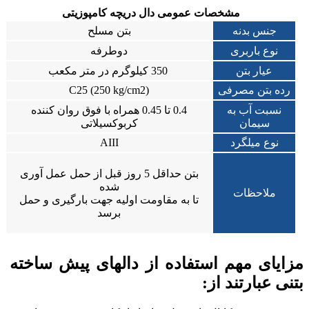
مشخصات عمومی دال دریچه کامپوزیتی
جنس بدنه
بتن مسلح
نوع باربری
دوطرفه
عیار بتن
350 کیلوگرم در متر مکعب
رده بتن مصرفی
(C25 (250 kg/cm2
نسبت آب به
0.4 تا 0.45 همراه با فوق روان کننده
سیمان
کربوکسیلاتی
نوع میلگرد
AIII
بتن حداقل 5 روز قبل از حمل عمل آوری
شده
ملاحظات
تا به مقاومت اولیه جهت بارگیری و حمل
برسد
مزایای مهم استفاده از دالهای پیش ساخته
بتنی عبارتند از: