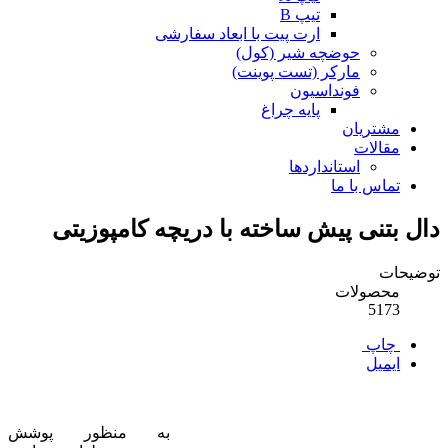
تیپ B
ارت پیت با ابعاد سفارشی
حوضچه شیر (کول)
مارکر (تست پوینت)
فونداسیون
پایه چراغ
مشتریان
مقالات
استانداردها
تماس با ما
دال بتنی پیش ساخته با دریچه کامپوزیتی
توضیحات
محصولات
5173
چاپ
ایمیل
به منظور پوشش