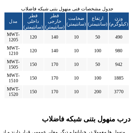
جدول مشخصات فنی منهول بتنی شبکه فاضلاب
قطر
قطر
وزن
ارتفاع
ضخامت
خارجی
داخلی
مدل
(کیلوگرم)
(سانتیمتر)
(سانتیمتر)
(سانتیمتر)
(سانتیمتر)
MWT-
120
140
10
50
490
1205
MWT-
120
140
10
100
980
1210
MWT-
150
170
10
50
942
1505
MWT-
150
170
10
100
1885
1510
MWT-
150
170
10
200
3770
1520
درب منهول بتنی شبکه فاضلاب
منهول ها معمولا در خیابانها و دیگر معابر عمومی قرار دارند و از