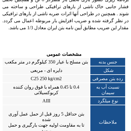
فشار جانبی خاک ناشی از بارهای ترافیکی طراحی و ساخته می
شوند . همچنین در طراحی آنها اثرات ضربه ناشی از بارهای ترافیکی
در نظر گرفته شده و ضریب افزایش بار مربوطه اعمال می گردد.
مقدار این ضریب مطابق آیین نامه بتن ایران معادل 1/3 می باشد.
مشخصات عمومی
جنس بدنه
بتن مسلح با عیار 350 کیلوگرم در متر مکعب
شکل
دایره ای - مربعی
رده بتن مصرفی
C25 250 kg/cm2
نسبت آب به
0.4 تا 0.45 همراه با فوق روان کننده
سیمان
کربوکسیلاتی
نوع میلگرد
AIII
بتن حداقل 5 روز قبل از حمل عمل آوری
شده
ملاحظات
تا به مقاومت اولیه جهت بارگیری و حمل
برسد