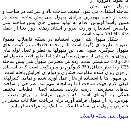
می‌شود، امروزه از
منهول بتنی پیش
ساخته استفاده می شود. کیفیت ساخت بالا و سرعت در ساخت و
نصب از جمله مهمترین مزایای منهول بتنی پیش ساخه است. در
همین راستا لوتوس اقدام به تولید منهول های پیش ساخته بتنی
براساس استاندارد وزارت نیرو و استانداردهای روز دنیا از جمله
ASTM C478 نموده است.
شکل منهول بتنی مورد استفاده در شبکه فاضلاب معمولا
بصورت دایره ای (گرد) است تا از تجمع فاضلاب در گوشه های
منهول جلوگیری شود. ابعاد این منهولها به قطر و تعداد لوله های
ورودی و خروجی از منهول بستگی دارد اما بطور قطر معمول آنها
120 و 150 سانتیمتر است. رده بتن مصرفی منهول بتنی پیش ساخته
C25 و با عیار حداقل 350 کیلوگرم بر مترمکعب است که با استفاده
از فوق روان کننده مقاومت فشاری و دوام آن افزایش یافته است.
این منهول ها با استفاده از بخار عمل آوری شده و تمامی کنترلهای
کیفی لازم جهت ساخت آنها به انجام می‌رسد. طراحی و ساخت
پله‌های دسترسی، دریچه بازدید، سیستم اتصال قطعات مختلف
همگی به گونه‌ای است که بهترین شرایط را برای نصب و
بهره‌برداری از منهول فراهم آورد. برای دریافت اطلاعات بیشتر در
خصوص منهول بتنی شبکه فاضلاب به لینک زیر مراجعه فرمایید.
منهول بتنی شبکه فاضلاب