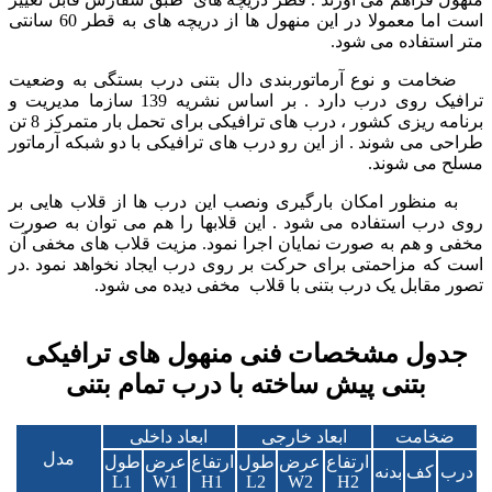
است اما معمولا در این منهول ها از دریچه های به قطر 60 سانتی
متر استفاده می شود.
ضخامت و نوع آرماتوربندی دال بتنی درب بستگی به وضعیت
ترافیک روی درب دارد . بر اساس نشریه 139 سازما مدیریت و
برنامه ریزی کشور ، درب های ترافیکی برای تحمل بار متمرکز 8 تن
طراحی می شوند . از این رو درب های ترافیکی با دو شبکه آرماتور
مسلح می شوند.
به منظور امکان بارگیری ونصب این درب ها از قلاب هایی بر
روی درب استفاده می شود . این قلابها را هم می توان به صورت
مخفی و هم به صورت نمایان اجرا نمود. مزیت قلاب های مخفی آن
است که مزاحمتی برای حرکت بر روی درب ایجاد نخواهد نمود .در
تصور مقابل یک درب بتنی با قلاب مخفی دیده می شود.
جدول مشخصات فنی منهول های ترافیکی
بتنی پیش ساخته با درب تمام بتنی
ضخامت
ابعاد خارجی
ابعاد داخلی
مدل
ارتفاع
عرض
طول
ارتفاع
عرض
طول
درب
کف
بدنه
L1
W1
H1
L2
W2
H2