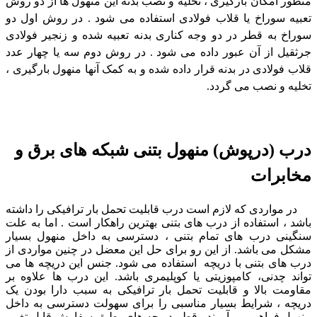
منظور امکان بارگیری ، تخلیه و نصب بدنه این منهول ها از دو روش
تعبیه سوراخ یا قلاب فولادی استفاده می شود . در روش اول دو
سوراخ به قطر در دو وجه کناری بدنه تعبیه شده و زنجیر فولادی
جرثقیل از آن عبور داده می شود . در روش دوم سه یا چهار عدد
قلاب فولادی در بدنه قرار داده شده و به کمک آنها منهول بارگیری ،
تخلیه و نصب می گردد.
درب (درپوش) منهول بتنی شبکه های برق و
مخابرات
در مواردی که لازم است درب قابلیت تحمل بار ترافیکی را داشته
باشد ، استفاده از درب های بتنی بهترین راهکار است . اما به علت
سنگینی درب های تمام بتنی ، دسترسی به داخل منهول بسیار
مشکل می باشد. از این رو برای حل این معضل در چنین مواردی از
درب های بتنی با دریچه استفاده می شود. جنس این دریچه ها می
تواند چدنی، کامپوزیتی یا کوپلیمری باشد. این درب ها علاوه بر
مقاومت بالا و قابلیت تحمل بار ترافیکی به سبب دارا بودن یک
دریچه ، شرایط بسیار مناسبی را برای سهولت دسترسی به داخل
منهول فراهم می آورند . قطر دریچه های طبق سفارش قابل تغییر