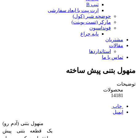
تیپ B
ارت پیت با ابعاد سفارشی
حوضچه شیر (کول)
مارکر (تست پوینت)
فونداسیون
پایه چراغ
مشتریان
مقالات
استانداردها
تماس با ما
منهول بتنی پیش ساخته
توضیحات
محصولات
14181
چاپ
ایمیل
منهول بتنی (آدم رو)
یک قطعه بتنی پیش