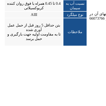
نسبت آب به
0.4 تا 0.45 همراه با فوق روان کننده
سیمان
کربوکسیلاتی
های آن در
نوع میلگرد
AIII
محدوده 4500000 - 125000000 ریال قرار دارد. برای دریافت قیمت دقیق براساس ابعاد مورد نظر خود می توانید با شماره 66073752 و 66073766
بتن حداقل 5 روز قبل از حمل عمل
آوری شده
ملاحظات
تا به مقاومت اولیه جهت بارگیری و
حمل برسد