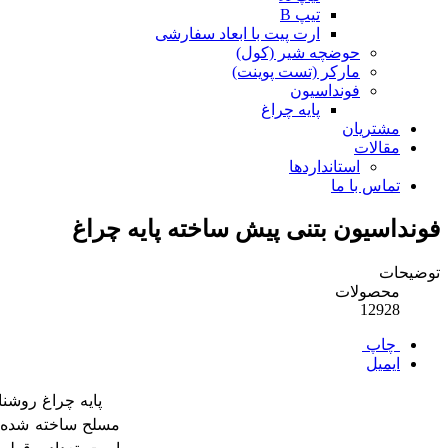
تیپ B
ارت پیت با ابعاد سفارشی
حوضچه شیر (کول)
مارکر (تست پوینت)
فونداسیون
پایه چراغ
مشتریان
مقالات
استانداردها
تماس با ما
فونداسیون بتنی پیش ساخته پایه چراغ
توضیحات
محصولات
12928
چاپ
ایمیل
پایه چراغ روشنایی
مسلح ساخته شده و 