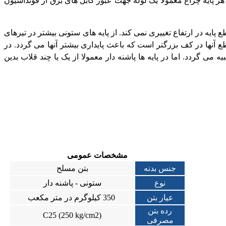
هر پایه چراغ معمولا یک لوله جهت عبور کابل های برق از فونداسیون
ایه در ارتفاع تغییری نمی کند. از پایه های ستونی بیشتر در تیرهای
 آنها در کف بزرگتر است که باعث پایداری بیشتر آنها می گردد. در
ی گردد. اما در پایه ها پاشنه دار معمولا از یک یا چند قلاب بدین
مشخصات عمومی
جنس بدنه
بتن مسلح
نوع
ستونی - پاشنه دار
عیار بتن
350 کیلوگرم در متر مکعب
رده بتن
(C25 (250 kg/cm2
مصرفی