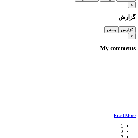
×
گزارش
گزارش
بستن
×
My comments
Read More
1
2
3