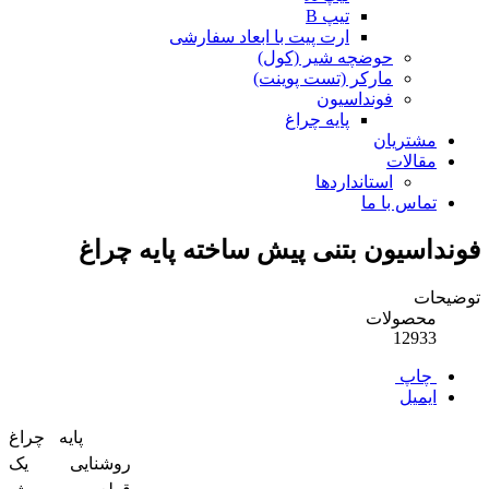
تیپ B
ارت پیت با ابعاد سفارشی
حوضچه شیر (کول)
مارکر (تست پوینت)
فونداسیون
پایه چراغ
مشتریان
مقالات
استانداردها
تماس با ما
فونداسیون بتنی پیش ساخته پایه چراغ
توضیحات
محصولات
12933
چاپ
ایمیل
پایه چراغ
روشنایی یک