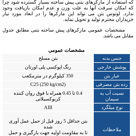
که استفاده از مارکرهای بتنی پیش ساخته بسیار گسترده شود چرا
که امکان سرقت آنها به علت وزن و عدم امکان بازیافت وجود
ندارد. لوتوس بتن می تواند این مارکرها را در ابعاد مورد نیاز
خریداران محترم تولید و تحویل نماید.
مشخصات عمومی مارکرهای پیش ساخته بتنی مطابق جدول
مقابل می باشد.
مشخصات عمومی
جنس بدنه
بتن مسلح
پوشش خارجی
رنگ اپوکسی پلی اورتان
عیار بتن
350 کیلوگرم در مترمکعب
رده بتن مصرفی
(C25 (250 kg/cm2
نسبت آب به
0.4 تا 0.45 همراه با فوق روان کننده
سیمان
کربوکسیلاتی
نوع میلگرد
AIII
بتن حداقل 5 روز قبل از حمل عمل آوری
شده
ملاحظات
تا به مقاومت اولیه جهت بارگیری و حمل