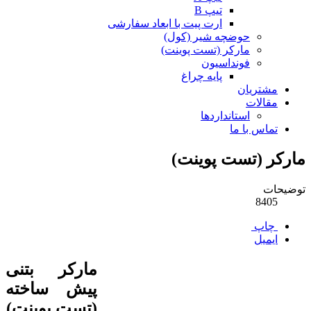
تیپ B
ارت پیت با ابعاد سفارشی
حوضچه شیر (کول)
مارکر (تست پوینت)
فونداسیون
پایه چراغ
مشتریان
مقالات
استانداردها
تماس با ما
مارکر (تست پوینت)
توضیحات
8405
چاپ
ایمیل
مارکر بتنی
پیش ساخته
(تست پوینت)