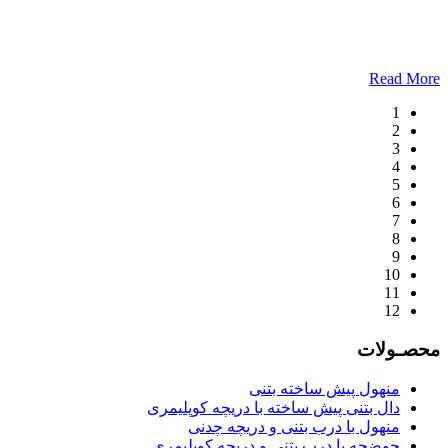
Read More
1
2
3
4
5
6
7
8
9
10
11
12
محصـولات
منهول پیش ساخته بتنی
دال بتنی پیش ساخته با دریچه کوپلیمری
منهول با درب بتنی و دریچه چدنی
حوضچه با درب بتنی و دریچه کوپلیمری