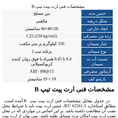
مشخصات فنی ارت پیت تیپ B
جنس بدنه
بتن مسلح
شکل دریچه
مکعبی
ابعاد خارجی
26×40×40 سانتیمتر
رده بتن مصرفی
(C25 (250 kg/cm2
عیار سیمان
350 کیلوگرم بر متر مکعب
نوع سیمان
پرتلند تیپ 2
نسبت آب به
0.4 تا 0.45 همراه با فوق روان کننده
سیمان
کربوکسیلاتی
آرماتور مصرفی
AIII - Ø8@15
بازشو کف
19 × 19 سانتیمتر
مشخصات فنی ارت پیت تیپ B
در جدول مقابل مشخصات فنی ارت پیت تیپ B آمده است.
مطابق استاندارد IEC 62561-5، جنس ارت پیت باید با شرایط محل
نصب آن مطابقت داشته باشد. بر این اساس در مواردی که در محل
نصب ارت پیت امکان تردد وسایل نقلیه باشد، نمی توان از ارت پیت