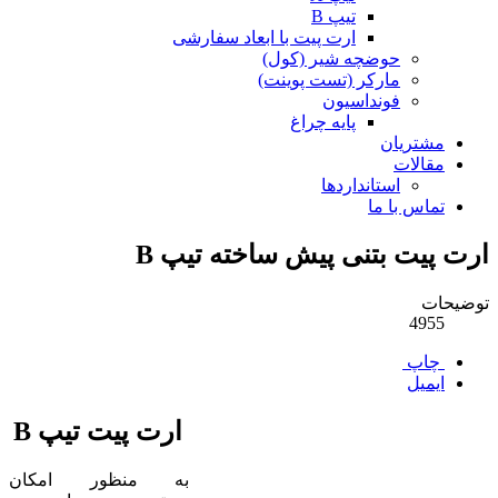
تیپ B
ارت پیت با ابعاد سفارشی
حوضچه شیر (کول)
مارکر (تست پوینت)
فونداسیون
پایه چراغ
مشتریان
مقالات
استانداردها
تماس با ما
ارت پیت بتنی پیش ساخته تیپ B
توضیحات
4955
چاپ
ایمیل
ارت پیت تیپ B
به منظور امکان