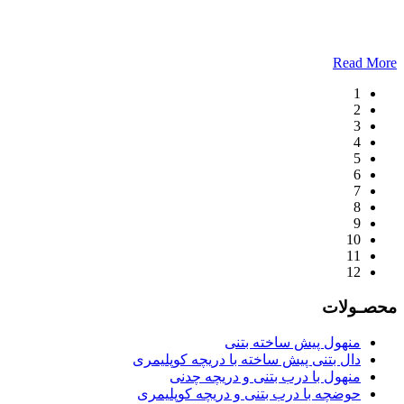
Read More
1
2
3
4
5
6
7
8
9
10
11
12
محصـولات
منهول پیش ساخته بتنی
دال بتنی پیش ساخته با دریچه کوپلیمری
منهول با درب بتنی و دریچه چدنی
حوضچه با درب بتنی و دریچه کوپلیمری