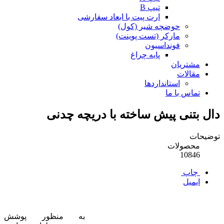
تیپ B
ارت پیت با ابعاد سفارشی
حوضچه شیر (کول)
مارکر (تست پوینت)
فونداسیون
پایه چراغ
مشتریان
مقالات
استانداردها
تماس با ما
دال بتنی پیش ساخته با دریچه چدنی
توضیحات
محصولات
10846
چاپ
ایمیل
به منظور پوشش