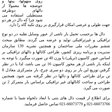
روی منهولها، پیتها و
حوضچه ها معمولا از
دالهای دوطرفه
مستطیلی استفاده می
شود چرا که دال در هر دو
جهت طولی و عرضی امکان قرارگیری بر روی تکیه گاه را دارد.
دال ها برحسب تحمل بار ناشی از عبور وسایل نقلیه در دو نوع
ترافیکی و غیرترافیکی تولید و عرضه می گردند. مطابق مبحث
ششم مقررات ملی ساختمان و همچنین نشریه 139 سازمان
مدیریت و برنامه ریزی کشور، طراحی کانالها و دالهای ترافیکی بر
اساس عبور کامیون (تریلی) با وزن 40 تن صورت میگیرد. با توجه به
اینکه بار ناشی از هر محور کامیون 16 تن می باشد، لذا با در نظر
گرفتن توزیع این بار بر روی دو سری چرخ، بار متمرکزی معادل 8
تن برای طراحی کانالها و دالها در نظر گرفته می شود. همجنین
طراحی و ساخت کانالهای غیر ترافیکی براساس بار متمرکز 2 تن
صورت می گیرد.
برای اطلاع از قیمت دال های بتنی با ابعاد دلخواه شما با شماره
66073766-021 و 66073779-021 تماس حاصل فرمایید.