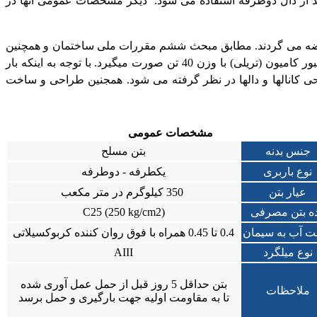
اشد از دال دوطرفه استفاده می شود. دیگر مشخصات عمومی آنها در
و عرضه می گردند. مطابق مبحث ششم مقررات ملی ساختمان و همچنین
نشریه 139 سازمان مدیریت و برنامه ریزی کشور، طراحی کانالها و دالهای ترافیکی بر اساس عبور کامیون (تریلی) با وزن 40 تن صورت میگیرد. با توجه به اینکه بار
باشد، لذا با در نظر گرفتن توزیع این بار بر روی دو سری چرخ، بار متمرکزی معادل 8 تن برای طراحی کانالها و دالها در نظر گرفته می شود. همجنین طراحی و ساخت
مشخصات عمومی
جنس بدنه
بتن مسلح
نوع باربری
یکطرفه - دوطرفه
عیار بتن
350 کیلوگرم در متر مکعب
ه بتن مصرفی
(C25 (250 kg/cm2
ت آب به سیمان
0.4 تا 0.45 همراه با فوق روان کننده کربوکسیلاتی
نوع میلگرد
AIII
بتن حداقل 5 روز قبل از حمل عمل آوری شده
ملاحظات
تا به مقاومت اولیه جهت بارگیری و حمل برسد