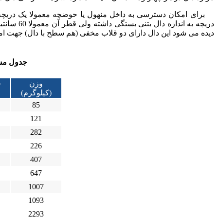
برای امکان دسترسی به داخل منهول یا حوضچه معمولا یک دریچه بر
دریچه به 
دیده می شود این دال دارای دو قلاب مخفی (هم سطح با دال) جهت ا
جدول مشخ
وزن
ق
(کیلوگرم)
85
121
282
226
407
647
1007
1093
2293