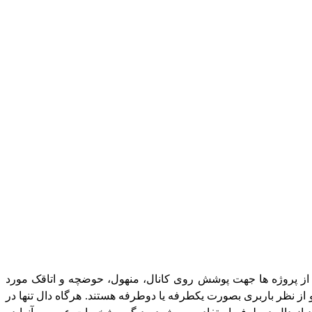
که در بسیاری از پروژه ها جهت پوشش روی کانال، منهول، حوضچه و اتاقک مورد
یار 350 کیلوگرم بر مترمکعب ساخته شده و از نظر باربری بصورت یکطرفه یا دوطرفه هستند. هرگاه دال تنها در