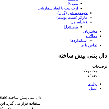
تیپ B
ارت پیت با ابعاد سفارشی
حوضچه شیر (کول)
مارکر (تست پوینت)
فونداسیون
پایه چراغ
مشتریان
مقالات
استانداردها
تماس با ما
دال بتنی پیش ساخته
توضیحات
محصولات
24826
چاپ
ایمیل