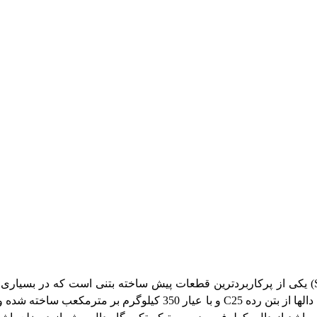
دال بتنی پیش ساخته (Slab) یکی از پرکاربردترین قطعات پیش ساخته بتنی است 
استفاده قرار می گیرد. این دالها از بتن رده C25 و با ع