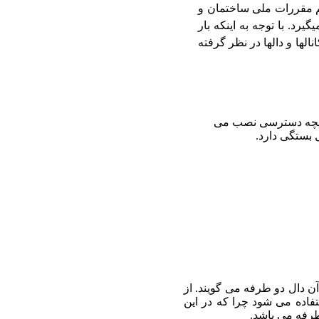
م مقررات ملی ساختمان و
ور، طراحی دالهای ترافیکی بر اساس عبور کامیون (تریلی) با وزن 40 تن صورت میگیرد. با توجه به اینکه بار
 این بار بر روی دو سری چرخ، بار متمرکزی معادل 8 تن برای طراحی کانالها و دالها در نظر گرفته
دریچه دسترسی نصب می
ل بستگی دارد.
ن دال دو طرفه می گویند. از
اده می شود چرا که در این
کطرفه می باشد.