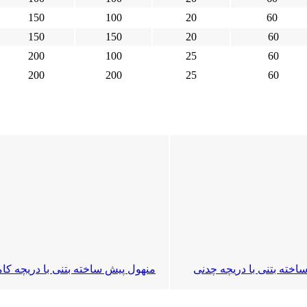
150
100
20
60
150
150
20
60
200
100
25
60
200
200
25
60
اخته بتنی با دریچه چدنی
منهول پیش ساخته بتنی با دریچه کام