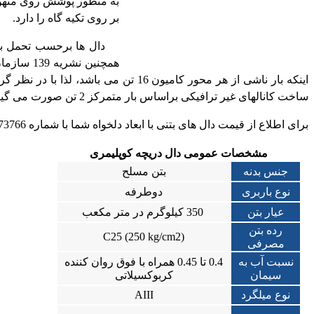
به منظور پوشش روی منهول
بر روی تکیه گاه را دارد.
دال ها برحسب تحمل بار 
ساخت کانالهای غیر ترافیکی براساس بار متمرکز 2 تن صورت می گیرد.
برای اطلاع از قیمت دال های بتنی با ابعاد دلخواه شما با شماره 66073766-021 و 66073779-021 تماس حاصل فرمایید.
مشخصات عمومی دال دریچه کوپلیمری
جنس بدنه
بتن مسلح
نوع باربری
دوطرفه
عیار بتن
350 کیلوگرم در متر مکعب
رده بتن
(C25 (250 kg/cm2
مصرفی
نسبت آب به
0.4 تا 0.45 همراه با فوق روان کننده
سیمان
کربوکسیلاتی
نوع میلگرد
AIII