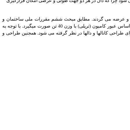
می شود چرا که دال در هر دو جهت طولی و عرضی امکان قرارگیری
لید و عرضه می گردند. مطابق مبحث ششم مقررات ملی ساختمان و
همچنین نشریه 139 سازمان مدیریت و برنامه ریزی کشور، طراحی کانالها و دالهای ترافیکی بر اساس عبور کامیون (تریلی) با وزن 40 تن صورت میگیرد. با توجه به
ز هر محور کامیون 16 تن می باشد، لذا با در نظر گرفتن توزیع این بار بر روی دو سری چرخ، بار متمرکزی معادل 8 تن برای طراحی کانالها و دالها در نظر گرفته می شود. همجنین طراحی و