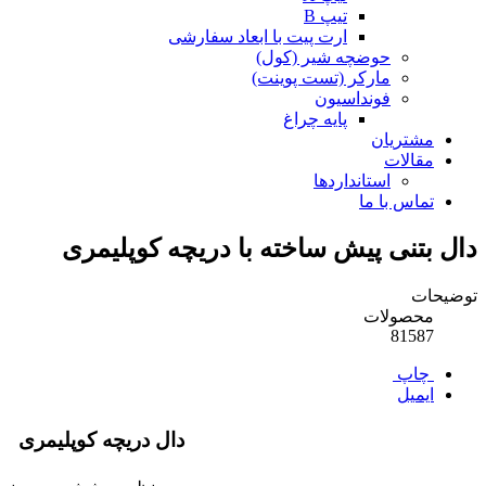
تیپ B
ارت پیت با ابعاد سفارشی
حوضچه شیر (کول)
مارکر (تست پوینت)
فونداسیون
پایه چراغ
مشتریان
مقالات
استانداردها
تماس با ما
دال بتنی پیش ساخته با دریچه کوپلیمری
توضیحات
محصولات
81587
چاپ
ایمیل
دال دریچه کوپلیمری