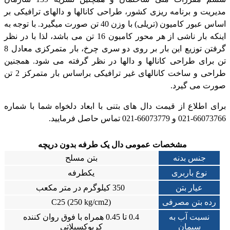
مدیریت و برنامه ریزی کشور، طراحی کانالها و دالهای ترافیکی بر
اساس عبور کامیون (تریلی) با وزن 40 تن صورت میگیرد. با توجه به
اینکه بار ناشی از هر محور کامیون 16 تن می باشد، لذا با در نظر
گرفتن توزیع این بار بر روی دو سری چرخ، بار متمرکزی معادل 8
تن برای طراحی کانالها و دالها در نظر گرفته می شود. همجنین
طراحی و ساخت کانالهای غیر ترافیکی براساس بار متمرکز 2 تن
صورت می گیرد.
برای اطلاع از قیمت دال های بتنی با ابعاد دلخواه شما با شماره
66073766-021 و 66073779-021 تماس حاصل فرمایید.
مشخصات عمومی دال یک طرفه بدون دریچه
جنس بدنه
بتن مسلح
نوع باربری
یکطرفه
عیار بتن
350 کیلوگرم در متر مکعب
رده بتن مصرفی
(C25 (250 kg/cm2
نسبت آب به
0.4 تا 0.45 همراه با فوق روان کننده
سیمان
کربوکسیلاتی