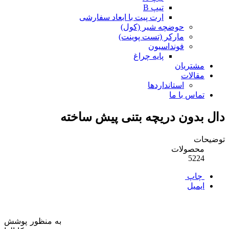
تیپ B
ارت پیت با ابعاد سفارشی
حوضچه شیر (کول)
مارکر (تست پوینت)
فونداسیون
پایه چراغ
مشتریان
مقالات
استانداردها
تماس با ما
دال بدون دریچه بتنی پیش ساخته
توضیحات
محصولات
5224
چاپ
ایمیل
به منظور پوشش