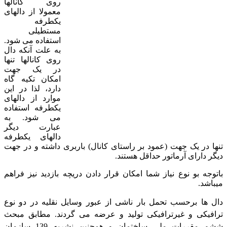
روی کانالها
معمولا از دالهای
یکطرفه
مستطیلی
استفاده می شود.
به علت آنکه دال
روی کانالها تنها
در یک جهت
امکان تکیه گاه
دارد، لذا در این
موارد از دالهای
یکطرفه استفاده
می شود. به
عبارت دیگر
دالهای یکطرفه
تنها در یک جهت (عمود بر راستای کانال) باربری داشته و در جهت
دیگر دارای آرماتور حداقل هستند.
باتوجه بو نوع نیاز شما امکان قرار دادن دریچه بازدید نیز فراهم
میباشد.
دال ها برحسب تحمل بار ناشی از عبور وسایل نقلیه در دو نوع
ترافیکی و غیرترافیکی تولید و عرضه می گردند. مطابق مبحث
ششم مقررات ملی ساختمان و همچنین نشریه 139 سازمان