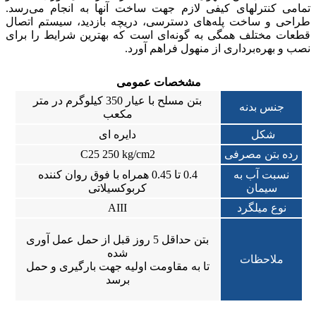
تمامی کنترلهای کیفی لازم جهت ساخت آنها به انجام می‌رسد.
طراحی و ساخت پله‌های دسترسی، دریچه بازدید، سیستم اتصال
قطعات مختلف همگی به گونه‌ای است که بهترین شرایط را برای
نصب و بهره‌برداری از منهول فراهم آورد.
مشخصات عمومی
بتن مسلح با عیار 350 کیلوگرم در متر
جنس بدنه
مکعب
شکل
دایره ای
رده بتن مصرفی
C25 250 kg/cm2
نسبت آب به
0.4 تا 0.45 همراه با فوق روان کننده
سیمان
کربوکسیلاتی
نوع میلگرد
AIII
بتن حداقل 5 روز قبل از حمل عمل آوری
شده
ملاحظات
تا به مقاومت اولیه جهت بارگیری و حمل
برسد