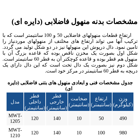
مشخصات بدنه منهول فاضلابی (دایره ای)
ارتفاع قطعات منهولهای فاضلابی 50 و 100 سانتیمتر است که با
ترکیب آنها می تواند ارتفاع های مخلتف از منهولهای موردنیاز را
تامین نمود. دال درپوش این منهولها نیز در دو شکل تولید می گردد.
شکل اول بصورت یک مخزن ناقص بوده که قاعده بزرگ آن با
منهول هم قطر بوده و قاعده کوچکتر آن به قطر 60 سانتیمتر است.
شکل دوم نیز بصورت یک دال تخت است که این دال دارای یک
دریچه به قطر 60 سانتیمتر در مرکز خود است.
جدول مشخصات فنی و ابعادی منهول های بتنی فاضلابی (دایره
ای)
قطر
قطر
وزن
ارتفاع
ضخامت
خارجی
داخلی
مدل
(کیلوگرم)
(سانتیمتر)
(سانتیمتر)
(سانتیمتر)
(سانتیمتر)
MWT-
120
140
10
50
490
1205
MWT-
120
140
10
100
980
1210