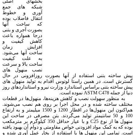
بخشهای اصلی
شبکه های جمع
آوری و خطوط
انتقال فاضلاب بوده
که ساخت آنها
بصورت آجری و بتنی
درجا همواره باعث
کاهش کیفیت و
افزایش زمان
ساخت آنها می‌شود.
به علت کیفیت
ساخت بالا و سرعت
نصب منهول های
پیش ساخته بتنی استفاده از آنها بصورت روزافزونی در حال
گسترش است. در همین راستا لوتوس اقدام به تولید منهول های
پیش ساخته بتنی براساس استاندارد وزارت نیرو و استانداردهای روز
دنیا از جمله ASTM C478 نموده است.
به منظور سهولت نصب و کاهش هزینه‌ها، منهول‌ها در قطعات
مختلف ساخته شده و در محل اجرا بر روی هم نصب می‌شوند.
هم‌اکنون این منهول‌ها در اقطار 1200 و 1500 میلیمتر و به ارتفاع
100 و 50 سانتیمتر تولید می‌گردند. بتن مصرفی در ساخت این
منهول ها از نوع C25 و با عیار حداقل 350 کیلوگرم بر مترمکعب
بوده که به کمک مواد افزودنی خواص مقاومتی و دوام آن بهبود یافته
است. تمامی این منهول ها با استفاده از بخار عمل آوری شده و