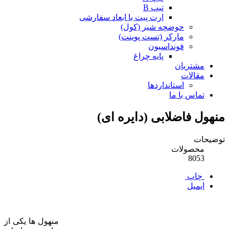
تیپ B
ارت پیت با ابعاد سفارشی
حوضچه شیر (کول)
مارکر (تست پوینت)
فونداسیون
پایه چراغ
مشتریان
مقالات
استانداردها
تماس با ما
منهول فاضلابی (دایره ای)
توضیحات
محصولات
8053
چاپ
ایمیل
منهول ها یکی از