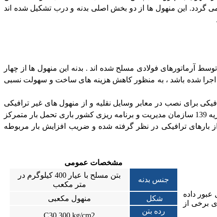
ی گردد. این منهول ها از دو بخش اصلی بدنه و درب تشکیل شده اند
سط آرماتورهای فولادی مسلح شده اند . بدنه این منهول ها از چهار
 اجرا شده باشد ، به منظور کاهش هزینه های ساخت و سهولت نسبی
افیکی برای نصب در معابر وسایل نقلیه و از منهول های غیر ترافیکی
جهت نصب در سایر نقاطی که امکان عبور وسایل نقلیه یا بارهای سنگین وجود ندارد ، استفاده می شود . منهول های ترافیکی بر اساس نشریه 139 سازمان مدیریت و برنامه ریزی کشور باری تحمل بار متمرکز
از بارهای ترافیکی در نظر گرفته شده و ضریب افزایش بار مربوطه
مشخصات عمومی
بتن مسلح با عیار 400 کیلوگرم در
جنس بدنه
متر مکعب
ها کابل عبور داده
شکل
منهول مکعبی
 های عبوری برخی از
رده بتن
C30 300 kg/cm2