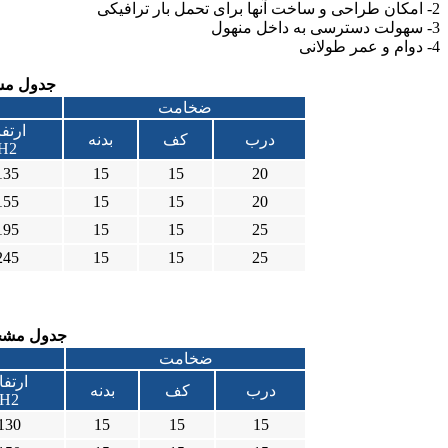
2- امکان طراحی و ساخت آنها برای تحمل بار ترافیکی
3- سهولت دسترسی به داخل منهول
4- دوام و عمر طولانی
جدول مشخ
ضخامت
ارتف
درب
کف
بدنه
H2
135
15
15
20
155
15
15
20
195
15
15
25
245
15
15
25
جدول مشخصا
ضخامت
ارتفا
درب
کف
بدنه
H2
130
15
15
15