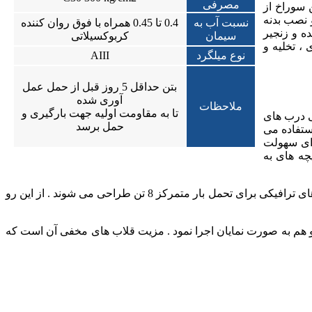
مصرفی
کف با قطر 50 تا 110 تعبیه می گردد. این سوراخ از
 نصب بدنه
نسبت آب به
0.4 تا 0.45 همراه با فوق روان کننده
ه و زنجیر
سیمان
کربوکسیلاتی
، تخلیه و
نوع میلگرد
AIII
بتن حداقل 5 روز قبل از حمل عمل
آوری شده
ملاحظات
تا به مقاومت اولیه جهت بارگیری و
ی درب های
حمل برسد
ستفاده می
رای سهولت
چه های به
ضخامت و نوع آرماتوربندی بستگی به وضعیت ترافیک روی درب دارد . بر اساس نشریه 139 سازمان مدیریت و برنامه ریزی کشور درب های ترافیکی برای تحمل بار متمرکز 8 تن طراحی می شوند . از این رو
 هم به صورت نمایان اجرا نمود . مزیت قلاب های مخفی آن است که