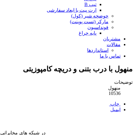
تیپ B
ارت پیت با ابعاد سفارشی
حوضچه شیر (کول)
مارکر (تست پوینت)
فونداسیون
پایه چراغ
مشتریان
مقالات
استانداردها
تماس با ما
منهول با درب بتنی و دریچه کامپوزیتی
توضیحات
منهول
10536
چاپ
ایمیل
در شبکه های مخابراتی و ا