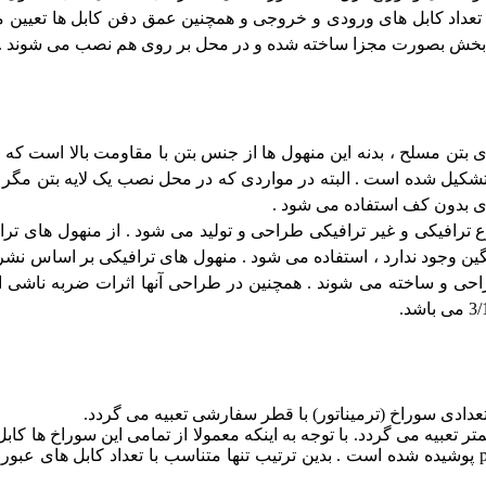
 تعداد کابل های ورودی و خروجی و همچنین عمق دفن کابل ها تعیین م
دو بخش بصورت مجزا ساخته شده و در محل بر روی هم نصب می شوند .
بتن مسلح ، بدنه این منهول ها از جنس بتن با مقاومت بالا است که تو
شکیل شده است . البته در مواردی که در محل نصب یک لایه بتن مگر
ی بدون کف استفاده می شود .
وع ترافیکی و غیر ترافیکی طراحی و تولید می شود . از منهول های تر
راحی و ساخته می شوند . همچنین در طراحی آنها اثرات ضربه ناشی 
ادی سوراخ (ترمیناتور) با قطر سفارشی تعبیه می گردد.
ش فرض در هر وجه از منهول ها دو سوراخ باقطر 110 میلیمتر تعبیه می گردد. با توجه به اینکه معمولا از تمامی این سوراخ 
نمی شود ، کلیه سوراخ های عبور کابل در بدنه توسط یک درپوش pvc پوشیده شده است . بدین ترتیب تنها متناسب با تعداد کابل