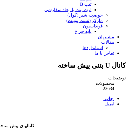
تیپ B
ارت پیت با ابعاد سفارشی
حوضچه شیر (کول)
مارکر (تست پوینت)
فونداسیون
پایه چراغ
مشتریان
مقالات
استانداردها
تماس با ما
کانال U بتنی پیش ساخته
توضیحات
محصولات
23634
چاپ
ایمیل
کانالهای پیش ساخته ب