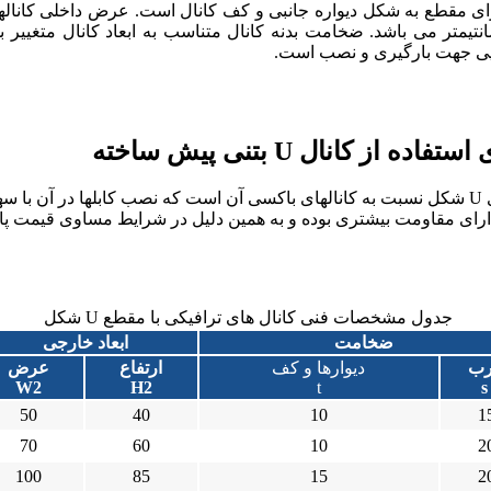
متر، ارتفاع داخلی آنها 200-30 سانتیمتر و طول آنها 200-100 سانتیمتر می باشد. ضخامت بدنه کانال متناسب به ابعاد کانال مت
ده از کانال U بتنی پیش ساخته
مزیت کانالهای U شکل نسبت به کانالهای باکسی آن است که نصب کابلها در آ
ای مقاومت بیشتری بوده و به همین دلیل در شرایط مساوی قیمت پایین تری نسب
شکل U جدول مشخصات فنی کانال های ترافیکی با مقطع
ضخامت
ابعاد خارجی
رب
دیوارها و کف
ارتفاع
عرض
W2
H2
t
s
50
40
10
1
70
60
10
2
100
85
15
2