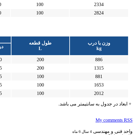
0
100
2334
0
100
2824
وزن با درب
طول قطعه
در
L
kg
0
200
886
5
200
1315
5
100
881
5
100
1653
5
100
2012
+ ابعاد در جدول به سانتیمتر می باشد.
My comments
RSS
واحد فنی و مهندسی
4 سال 6 ماه