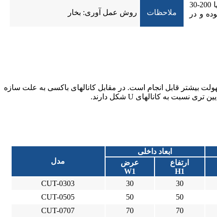
این کانال ها دارای دو قسمت بدنه و درب می باشند. قسمت بدنه دارای مقطع به شکل دیواره جانبی و کف کانال است. عرض داخلی کانالها 200-30
ملاحظات
روش عمل آوری: بخار
غییر بوده و در
ن با سهولت بیشتر قابل انجام است. در مقابل کانالهای باکسی به علت سازه
ت به کانالهای U شکل دارند.
ابعاد داخلی
مدل
ارتفاع
عرض
W1
H1
CUT-0303
30
30
CUT-0505
50
50
CUT-0707
70
70