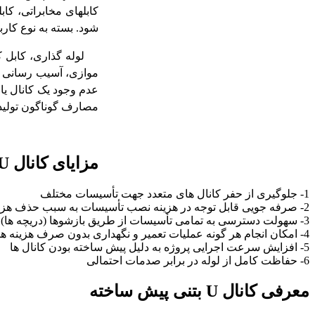
کابلهای مخابراتی، کاب
شود. بسته به نوع کارب
لوله گذاری، کابل ک
موازی، آسیب رسانی ب
عدم وجود یک کانال یا
مصارف گوناگون تولید و 
مزایای ک
انال U بتنی پیش ساخته
1- جلوگیری از حفر کانال های متعدد جهت تأسیسات مختلف
2- صرفه جویی قابل توجه در هزینه نصب تأسیسات به سبب حذف هزینه حفاری و خاکریزی و ترمیم مجدد محل
3- سهولت دسترسی به تمامی تأسیسات از طریق بازشوها (دریچه ها) ی نصب شده بر روی کانال
4- امکان انجام هر گونه عملیات تعمیر و نگهداری بدون صرف هزینه های بالای ناشی از حفاری و ترمیم مجدد محل
5- افزایش سرعت اجرایی پروژه به دلیل پیش ساخته بودن کانال ها
6- حفاظت کامل از لوله در برابر صدمات احتمالی
معرفی کانال U بتنی پیش ساخته