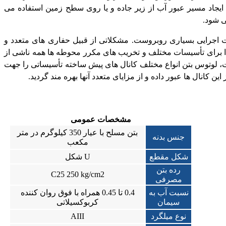
ای ایجاد مسیر عبور آب از زیر جاده و یا روی سطح زمین استفاده می
ی شود.
اجرایی بسیاری روبروست. مشکلاتی از قبیل حفاری های متعدد و
برای تأسیسات مختلف و تخریب های مکرر محوطه ها همه ناشی از
، لوتوس بتن انواع مختلف کانال های پیش ساخته تأسیساتی را جهت
ن کانال ها عبور داده و از مزایای متعدد آنها بهره مند گردید.
مشخصات عمومی
بتن مسلح با عیار 350 کیلوگرم در متر
جنس بدنه
مکعب
شکل مقطع
U شکل
رده بتن
C25 250 kg/cm2
مصرفی
نسبت آب به
0.4 تا 0.45 همراه با فوق روان کننده
سیمان
کربوکسیلاتی
نوع میلگرد
AIII