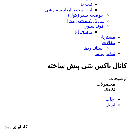
تیپ B
ارت پیت با ابعاد سفارشی
حوضچه شیر (کول)
مارکر (تست پوینت)
فونداسیون
پایه چراغ
مشتریان
مقالات
استانداردها
تماس با ما
کانال باکس بتنی پیش ساخته
توضیحات
محصولات
18202
چاپ
ایمیل
کانالهای پیش