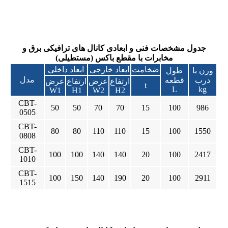
جدول مشخصات فنی و ابعادی کانال های ترافیکی برق و
مخابرات با مقطع باکس (مستطیلی)
ضخامت
ابعاد خارجی
ابعاد داخلی
وزن با
طول
مدل
درب
قطعه
ارتفاع
عرض
ارتفاع
عرض
t
L
kg
W1
H1
W2
H2
CBT-
50
50
70
70
15
100
986
0505
CBT-
80
80
110
110
15
100
1550
0808
CBT-
100
100
140
140
20
100
2417
1010
CBT-
100
150
140
190
20
100
2911
1515