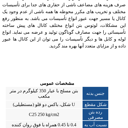
صرف هزینه های مضاعف ناشی از حفاری های جدا برای تأسیسات
مختلف و تخریب های مکرر محوطه ها همه ناشی از عدم وجود یک
کانال یا مسیر جهت عبور انواع تأسیسات می باشد. به منظور رفع
این مشکلات، لوتوس بتن انواع مختلف کانال های پیش ساخته
تأسیساتی را جهت مصارف گوناگون تولید و عرضه می نماید. انواع
لوله و کابل ها و دیگر تآسیسات را می توان از این کانال ها عبور
داده و از مزایای متعدد آنها بهره مند گردید.
مشخصات عمومی
بتن مسلح با عیار 350 کیلوگرم در متر
جنس بدنه
مکعب
شکل مقطع
U شکل، باکس دو قلو (مستطیلی)
رده بتن
C25 250 kg/cm2
مصرفی
نسبت آب به
0.4 تا 0.45 همراه با فوق روان کننده