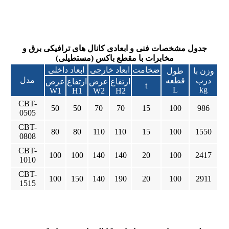
جدول مشخصات فنی و ابعادی کانال های ترافیکی برق و
مخابرات با مقطع باکس (مستطیلی)
ضخامت
ابعاد خارجی
ابعاد داخلی
وزن با
طول
مدل
درب
قطعه
ارتفاع
عرض
ارتفاع
عرض
t
L
kg
W1
H1
W2
H2
CBT-
50
50
70
70
15
100
986
0505
CBT-
80
80
110
110
15
100
1550
0808
CBT-
100
100
140
140
20
100
2417
1010
CBT-
100
150
140
190
20
100
2911
1515