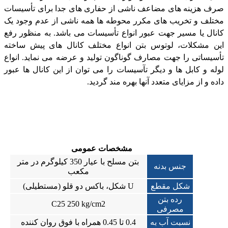
صرف هزینه های مضاعف ناشی از حفاری های جدا برای تأسیسات
مختلف و تخریب های مکرر محوطه ها همه ناشی از عدم وجود یک
کانال یا مسیر جهت عبور انواع تأسیسات می باشد. به منظور رفع
این مشکلات، لوتوس بتن انواع مختلف کانال های پیش ساخته
تأسیساتی را جهت مصارف گوناگون تولید و عرضه می نماید. انواع
لوله و کابل ها و دیگر تآسیسات را می توان از این کانال ها عبور
داده و از مزایای متعدد آنها بهره مند گردید.
مشخصات عمومی
بتن مسلح با عیار 350 کیلوگرم در متر
جنس بدنه
مکعب
شکل مقطع
U شکل، باکس دو قلو (مستطیلی)
رده بتن
C25 250 kg/cm2
مصرفی
نسبت آب به
0.4 تا 0.45 همراه با فوق روان کننده