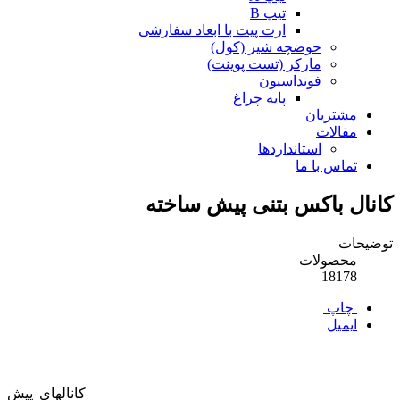
تیپ B
ارت پیت با ابعاد سفارشی
حوضچه شیر (کول)
مارکر (تست پوینت)
فونداسیون
پایه چراغ
مشتریان
مقالات
استانداردها
تماس با ما
کانال باکس بتنی پیش ساخته
توضیحات
محصولات
18178
چاپ
ایمیل
کانالهای پیش