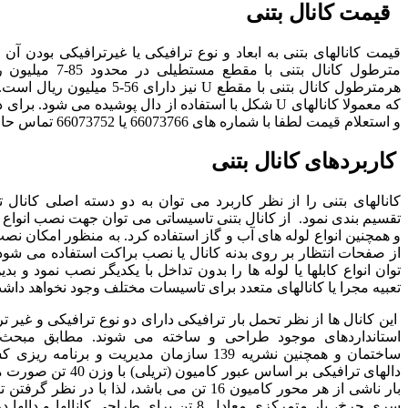
قیمت کانال بتنی
قیمت کانالهای بتنی به ابعاد و نوع ترافیکی یا غیرترافیکی بودن آن
مترطول کانال بتنی با مق
هرمترطول کانال بتنی با مقطع U نیز دارا
که معمولا کانالهای U شکل با استفاده از دال پوشیده می شود
و استعلام قیمت لطفا با شماره های 66073766 یا 66073752 تماس حاصل فرمایید.
کاربردهای کانال بتنی
کانالهای بتنی را از نظر کاربرد می توان به دو دسته اصلی کانال ت
تقسیم بندی نمود. از کانال بتنی تاسیساتی می توان جهت نصب انواع ک
و همچنین انواع لوله های آب و گاز استفاده کرد. به منظور امکان نص
از صفحات انتظار بر روی بدنه کانال یا نصب براکت استفاده می شود.
توان انواع کابلها یا لوله ها را بدون تداخل با یکدیگر نصب نمود و بد
تعبیه مجرا یا کانالهای متعدد برای تاسیسات مختلف وجود نخواهد داش
این کانال ها از نظر تحمل بار ترافیکی دارای دو نوع ترافیکی و غیر 
استانداردهای موجود طراحی و ساخته می شوند. مطابق مبح
ساختمان و همچنین نشریه 139 سازمان مدیریت و برنا
دالهای ترافیکی بر اساس عبور کا
بار ناشی از هر محور کامیون 16 تن می باشد، لذا با در 
سری چرخ، بار متمرکزی معادل 8 تن برای طراحی کانال