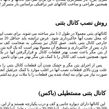
همجنین طراحی و ساخت کانالهای غیر ترافیکی براساس بار متمرکز 2 تن صورت می گیرد.
روش نصب کانال بتنی
کانالهای بتنی معمولا در طول 2-1 متر ساخته می شوند. بر
که محل نص
خارجی کانال بتنی باشد. عمق کانال نیز بستگی به ضخامت کف 
دارد. پس از خاکبرداری و تسطیح آن معمولا بهتر است که یک لایه بتن م
از بتن مگر باعث نصب بهتر قطعات کانال و قرارگرفتن آنها در
شود. همچنین شیب کف کانال را با کمک بتن مگر بهتر می توان تامین 
پس از اجرای بتن مگر و خشک شدن آن قطعات کانال بتنی را می
علت وزن بالای قطعات نصب آنها در اغلب موارد با کمک جرثقیل انجام 
صورت نیاز می توان بند ایجاد شده بین قطعات را با ملات نرم بندکشی ن
کانال بتنی مستطیلی (باکس)
این کانالها دارای دیواره جانبی و کف و درب یکپارچه هستند و از این 
200-30 سانتیمتر، ارتفاع داخلی آنها 200-30 سانتیمتر و طول آنها 200-100 سانتیمتر می باشد.