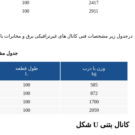
100
2417
100
2911
درجدول زیر مشخصات فنی کانال های غیرترافیکی برق و مخابرات با 
جدول مشخ
وزن با درب
طول قطعه
L
kg
100
585
100
872
100
1700
100
2059
کانال بتنی U شکل