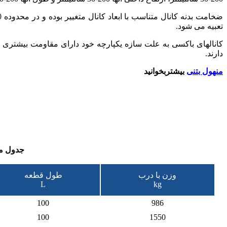
تعبیه می شود.
دارند.
منهول بتنی
بیشتربخوانید
جدول مش
وزن با درب
طول قطعه
L
kg
100
986
100
1550