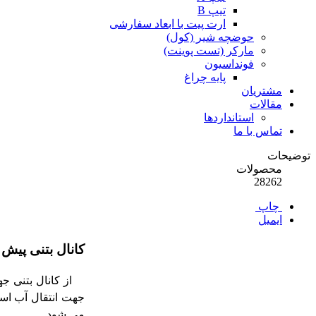
تیپ B
ارت پیت با ابعاد سفارشی
حوضچه شیر (کول)
مارکر (تست پوینت)
فونداسیون
پایه چراغ
مشتریان
مقالات
استانداردها
تماس با ما
توضیحات
محصولات
28262
چاپ
ایمیل
کانال بتنی پیش
از کانال بتنی جهت
جهت انتقال آب استف
می شود.