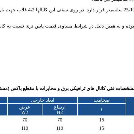
ضخامت بدنه کانال متناسب با ابعاد کانال متغییر بوده و در محدوده 10-25 سا
خصات فنی کانال های ترافیکی برق و مخابرات با مقطع باکس (مست
ضخامت
ابعاد خارجی
ارتفاع
عرض
t
W2
H2
70
70
15
110
110
15