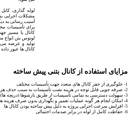
لوله گذاری، کابل
مشکلات اجرایی بس
آسیب رسانی به دی
برای تأسیسات مخت
کانال یا مسیر جه
لوتوس بتن انواع 
تولید و عرضه می ن
کانال ها عبور داده و
مزایای استفاده از کانال بتنی پیش ساخته
1- جلوگیری از حفر کانال های متعدد جهت تأسیسات مختلف
2- صرفه جویی قابل توجه در هزینه نصب تأسیسات به سبب حذف هزینه حفاری و خاکریزی و ترمیم مجدد محل
3- سهولت دسترسی به تمامی تأسیسات از طریق بازشوها (دریچه ها) ی نصب شده بر روی کانال
4- امکان انجام هر گونه عملیات تعمیر و نگهداری بدون صرف هزینه های بالای ناشی از حفاری و ترمیم مجدد محل
5- افزایش سرعت اجرایی پروژه به دلیل پیش ساخته بودن کانال ها
6- حفاظت کامل از لوله در برابر صدمات احتمالی