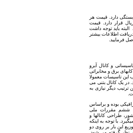
 بستگی دارد. قیمت هر
طع مستطیلی در محدود 85-7 میلیون ریال قرار دارد. قیمت
ی 56-5 میلیون ریال است. البته باید توجه داشت
. برای دریافت اطلاعات بیشتر
اسیساتی و کانال آبرو
ابهای برق و مخابراتی
ب این تاسیسات معمولا
 در یک کانال بتنی می
ین ترتیب دیگر نیازی به
ت.
ترافیکی بوده و براساس
ث ششم مقررات ملی
مه ریزی کشور، طراحی کانالها و
میون (تریلی) با وزن 40 تن صورت میگیرد. با توجه به اینکه
نظر گرفتن توزیع این بار بر روی دو
ها و دالها در نظر گرفته می شود.