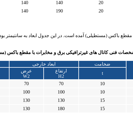
140
140
20
140
190
20
مقطع باکس (مستطیلی) آمده است. در این جدول ابعاد به سانتیمتر بو
صات فنی کانال های غیرترافیکی برق و مخابرات با مقطع باکس (م
ضخامت
ابعاد خارجی
ارتفاع
عرض
t
W2
H2
70
70
10
100
100
10
130
130
15
130
180
15