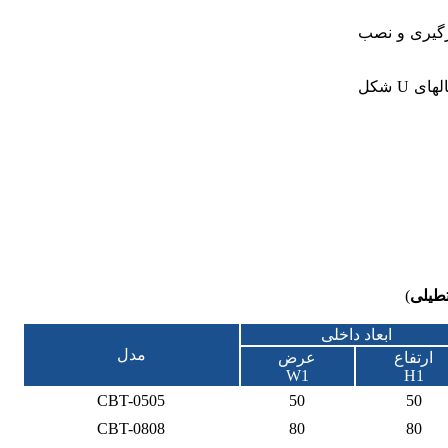
نتیمتر قرار دارد. در روی سقف این کانالها 2-4 قلاب جهت بارگیری و نصب
کانالهای باکسی به علت سازه یکپارچه خود دارای مقاومت بیشتری بوده و به همین دلیل در شرایط مساوی قیمت پایین تری نسبت به کانالهای U شکل
طیلی
)
ابعاد داخلی
مدل
ارتفاع
عرض
W1
H1
CBT-0505
50
50
CBT-0808
80
80