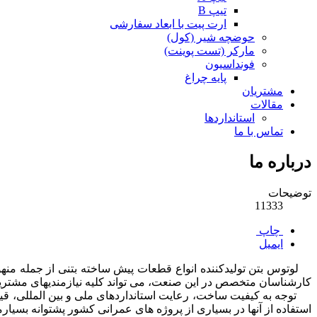
تیپ B
ارت پیت با ابعاد سفارشی
حوضچه شیر (کول)
مارکر (تست پوینت)
فونداسیون
پایه چراغ
مشتریان
مقالات
استانداردها
تماس با ما
درباره ما
توضیحات
11333
چاپ
ایمیل
لوتوس بتن تولیدکننده انواع قطعات پیش ساخته بتنی از جمله منهو
کارشناسان متخصص در این صنعت، می تواند کلیه نیازمندیهای مشتریا
توجه به کیفیت ساخت، رعایت استانداردهای ملی و بین المللی،
استفاده از آنها در بسیاری از پروژه های عمرانی کشور پشتوانه بسیا