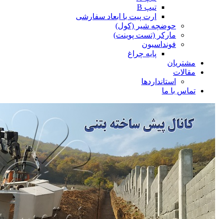
تیپ B
ارت پیت با ابعاد سفارشی
حوضچه شیر (کول)
مارکر (تست پوینت)
فونداسیون
پایه چراغ
مشتریان
مقالات
استانداردها
تماس با ما